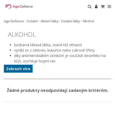
Age Defence
/
Ostatní
/
Aktivní látky
/
Ostatní látky
/
Alkohol
ALKOHOL
bezbarvá těkavá látka, zvaná též ethanol
vyrábí se z obilovin, kukuřice nebo cukrové třtiny
díky antimikrobiálním účinkům je součástí desinfekcí na
kůži, urychluje hojení ran
nezpůsobuje alergie a nedráždí pokožku
Zobrazit více
má stahující účinky na pokožku
v kosmetice se používá v přípravcích na mastnou a
problematickou pleť a v přípravcích na akné
my jej doporučujeme jen ke krátkobému používání v
Žádné produkty neodpovídají zadaným kritériím.
aktivní fázi, protože postupem času může naopak výskyt
akné zhoršit, zvětšovat póry, zhoršit zánět, může
pokožku činit ještě mastnější