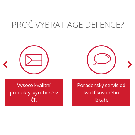
PROČ VYBRAT AGE DEFENCE?
Vysoce kvalitní
Poradenský servis od
produkty, vyrobené v
kvalifikovaného
ČR
lékaře