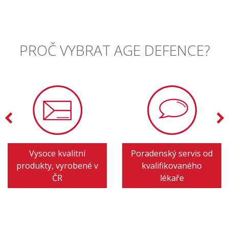
PROČ VYBRAT AGE DEFENCE?
Vysoce kvalitní
Poradenský servis od
produkty, vyrobené v
kvalifikovaného
ČR
lékaře