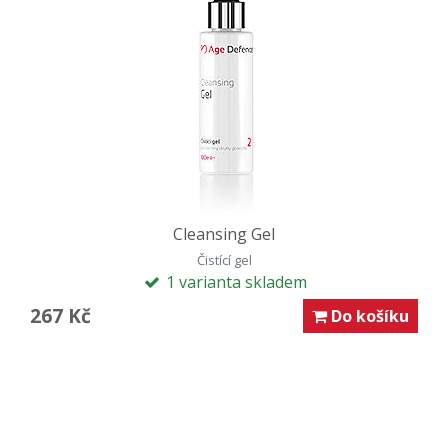
nevhodně zvolená kosmetika
pro citlivou pleť je vhodná kosmetika, která se k pleti
chová šetrně, nedráždí ji, chrání jí před vnějšími vlivy,
vnitřně ji vyživuje a hydratuje - řada Sensi Skin
Cleansing Gel
Čistící gel
1 varianta skladem
267 Kč
Do košíku