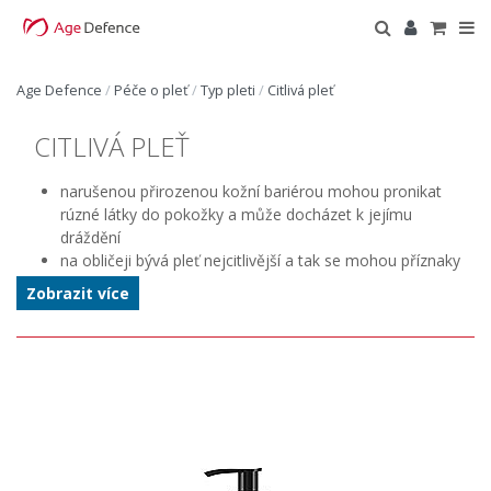
Age Defence
/
Péče o pleť
/
Typ pleti
/
Citlivá pleť
CITLIVÁ PLEŤ
narušenou přirozenou kožní bariérou mohou pronikat
rúzné látky do pokožky a může docházet k jejímu
dráždění
na obličeji bývá pleť nejcitlivější a tak se mohou příznaky
přecitlivělosti projevovat právě zde nejznatelněji
Zobrazit více
hypersenzitivní pleť obličeje
je častější u žen než u mužů
a může souviset s nesprávnými kosmetickými návyky
a věkem
přecitlivělost či podráždění pleti se projevuje zarudnutím,
vyrážkou, otoky, šupinatěním a hrubostí
tyto příznaky často doprovází i svědění, pálení a pocit
napjaté pokožky
na tomto typu pokožky se nepříznivě projevují další vlivy
jako hormonální změny, stres, UV záření, z velké části i