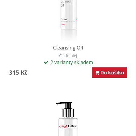
Cleansing Oil
Čistící olej
2 varianty skladem
315 Kč
Do košíku