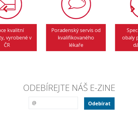
Poradenský servis od
Speciální airless
kvalifikovaného
obaly pro pohodlné
lékaře
dávkování
ODEBÍREJTE NÁŠ E-ZINE
Odebírat