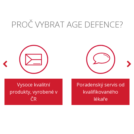
PROČ VYBRAT AGE DEFENCE?
Vysoce kvalitní
Poradenský servis od
produkty, vyrobené v
kvalifikovaného
ČR
lékaře