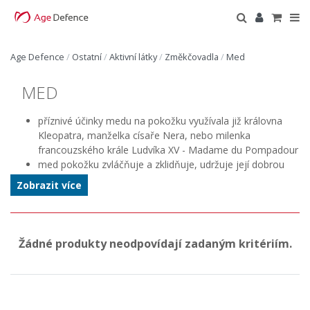
Age Defence
/
Ostatní
/
Aktivní látky
/
Změkčovadla
/
Med
MED
příznivé účinky medu na pokožku využívala již královna
Kleopatra, manželka císaře Nera, nebo milenka
francouzského krále Ludvíka XV - Madame du Pompadour
med pokožku zvláčňuje a zklidňuje, udržuje její dobrou
hydrataci a mírní zánětlivé reakce u problematické pleti
Zobrazit více
med je plný oxidantů, antibakteriálních a antibiotických
složek, pomáhá hojit ranky a odřeniny
obsahuje i malé množství AHA kyselin, které se postarají
o odstranění starých buněk
Žádné produkty neodpovídají zadaným kritériím.
je perfektní přísadou do pleťových krémů, odličovacích
produktů, změkčujících masek, tělových mlék i vlasové
kosmetiky