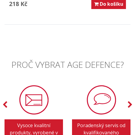
218 Kč
Do košíku
PROČ VYBRAT AGE DEFENCE?
Vysoce kvalitní
Poradenský servis od
produkty, vyrobené v
kvalifikovaného