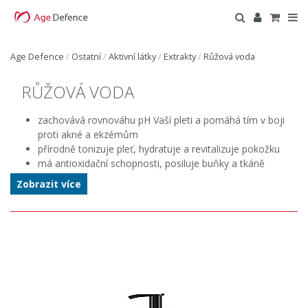
Age Defence
/
Ostatní
/
Aktivní látky
/
Extrakty
/
Růžová voda
RŮŽOVÁ VODA
zachovává rovnováhu pH Vaší pleti a pomáhá tím v boji
proti akné a ekzémům
přírodně tonizuje pleť, hydratuje a revitalizuje pokožku
má antioxidační schopnosti, posiluje buňky a tkáně
zklidňuje podrážděnou a citlivou pleť
Zobrazit více
zbavuje pleť od přebytečného mazu