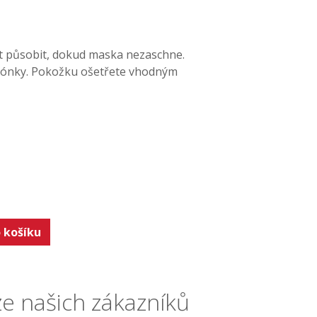
t působit, dokud maska nezaschne.
pónky. Pokožku ošetřete vhodným
 košíku
e našich zákazníků