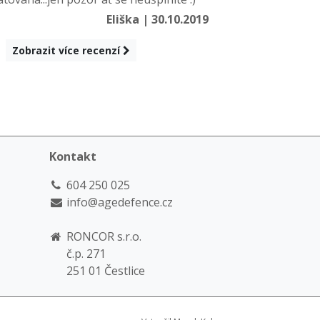
Eliška | 30.10.2019
Zobrazit více recenzí
Kontakt
604 250 025
info@agedefence.cz
RONCOR s.r.o.
č.p. 271
251 01 Čestlice