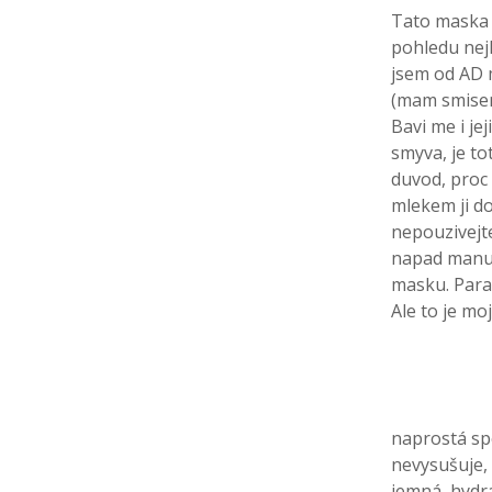
Tato maska 
pohledu nejl
jsem od AD m
(mam smisen
Bavi me i je
smyva, je to
duvod, proc 
mlekem ji do
nepouzivejt
napad manual
masku. Parad
Ale to je mo
naprostá spo
nevysušuje, 
jemná, hydra