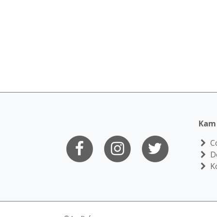
Kam 
Co
Do
K