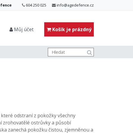
efence
604 250 025
info@agedefence.cz
Můj účet
Košík je prázdný
 které odstraní z pokožky všechny
ní zrohovatělé ostrůvky a působí
Maska zanechá pokožku čistou, zjemněnou a