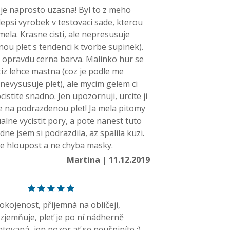
je naprosto uzasna! Byl to z meho
epsi vyrobek v testovaci sade, kterou
ela. Krasne cisti, ale nepresusuje
ou plet s tendenci k tvorbe supinek).
ji opravdu cerna barva. Malinko hur se
tiz lehce mastna (coz je podle me
nevysusuje plet), ale mycim gelem ci
cistite snadno. Jen upozornuji, urcite ji
e na podrazdenou plet! Ja mela pitomy
ne vycistit pory, a pote nanest tuto
ne jsem si podrazdila, az spalila kuzi.
je hloupost a ne chyba masky.
Martina | 11.12.2019
kojenost, příjemná na obličeji,
zjemňuje, pleť je po ní nádherně
tovaná...jen pozor ať se neušpiníte :)