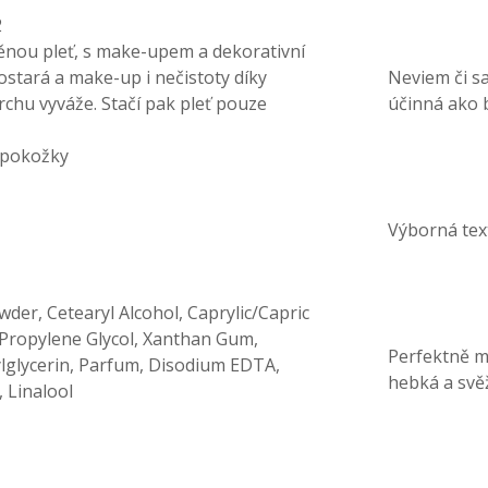
2
ěnou pleť, s make-upem a dekorativní
ostará a make-up i nečistoty díky
Neviem či sa
hu vyváže. Stačí pak pleť pouze
účinná ako b
 pokožky
Výborná tex
wder, Cetearyl Alcohol, Caprylic/Capric
, Propylene Glycol, Xanthan Gum,
Perfektně mi
xylglycerin, Parfum, Disodium EDTA,
hebká a svěž
 Linalool