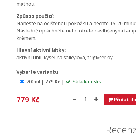
matnou.
Způsob použití:
Naneste na očištěnou pokožku a nechte 15-20 minu
Následně opláchněte nebo otřete navlhčenými tam
krémem.
Hlavní aktivní látky:
aktivní uhlí
,
kyselina salicylová
,
triglyceridy
Vyberte variantu
200ml |
779 Kč
|
Skladem 5ks
779 Kč
Přidat do
Recenz