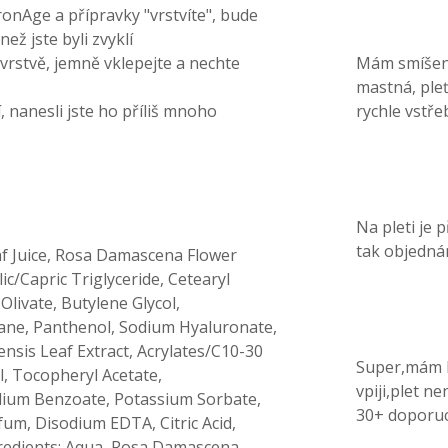
onAge a přípravky "vrstvíte", bude
ž jste byli zvyklí
rstvě, jemně vklepejte a nechte
Mám smíšeno
mastná, pleť
 nanesli jste ho příliš mnoho
rychle vstře
Na pleti je 
tak objedná
af Juice, Rosa Damascena Flower
ic/Capric Triglyceride, Cetearyl
 Olivate, Butylene Glycol,
lane, Panthenol, Sodium Hyaluronate,
ensis Leaf Extract, Acrylates/C10-30
Super,mám ho
l, Tocopheryl Acetate,
vpiji,plet ne
odium Benzoate, Potassium Sorbate,
30+ doporuc
um, Disodium EDTA, Citric Acid,
gredients: Aqua, Rosa Damascena