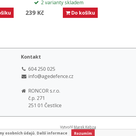
2 varianty skladem
239 Kč
šíku
Do košíku
Kontakt
604 250 025
info@agedefence.cz
RONCOR s.r.o.
č.p. 271
251 01 Čestlice
Vytvořil
Marek Kebza
ny osobních údajů.
Další informace
Rozumím