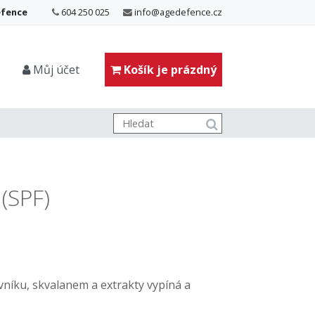
efence
604 250 025
info@agedefence.cz
Můj účet
Košík je prázdný
(SPF)
vníku, skvalanem a extrakty vypíná a