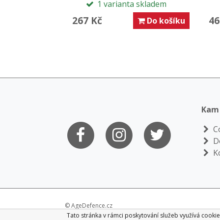
1 varianta skladem
267 Kč
46
Do košíku
Kam 
Co
Do
K
© AgeDefence.cz
Tato stránka v rámci poskytování služeb využívá cookies