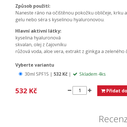
Způsob použití:
Naneste ráno na očištěnou pokožku obličeje, krku a 
gelu nebo séra s kyselinou hyaluronovou.
Hlavní aktivní látky:
kyselina hyaluronová
skvalan
,
olej z čajovníku
růžová voda
,
aloe vera
,
extrakt z ginkga
a
zeleného 
Vyberte variantu
30ml SPF15 |
532 Kč
|
Skladem 4ks
532 Kč
Přidat do
Recenz