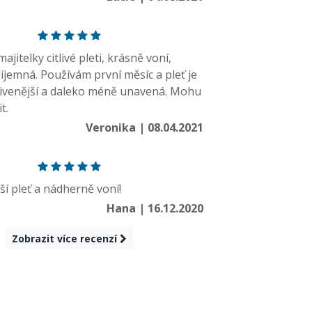
ajitelky citlivé pleti, krásně voní,
říjemná. Používám první měsíc a pleť je
yživenější a daleko méně unavená. Mohu
t.
Veronika | 08.04.2021
pší pleť a nádherně voní!
Hana | 16.12.2020
Zobrazit více recenzí