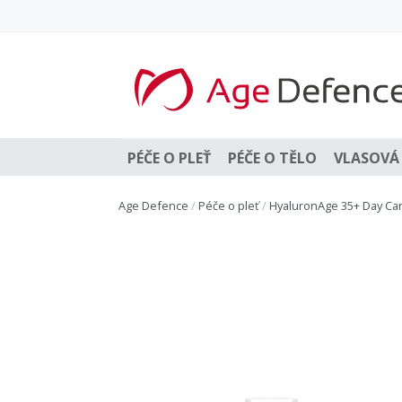
PÉČE O PLEŤ
PÉČE O TĚLO
VLASOVÁ 
Age Defence
/
Péče o pleť
/
HyaluronAge 35+ Day Car