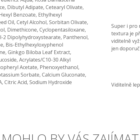
e, Dibutyl Adipate, Cetearyl Olivate,
Hexyl Benzoate, Ethylhexyl
 Oil, Cetyl Alcohol, Sorbitan Olivate,
Super i pro m
col, Dimethicone, Cyclopentasiloxane,
textura je p
yl-2 Dipolyhydroxystearate, Panthenol,
viditelně v
e, Bis-Ethylhexyloxyphenol
jen doporuči
e, Ginkgo Biloba Leaf Extract,
ucoside, Acrylates/C10-30 Alkyl
copheryl Acetate, Phenoxyethanol,
otassium Sorbate, Calcium Gluconate,
 Citric Acid, Sodium Hydroxide
Viditelně le
MOHLO BY VÁS ZAJÍMAT