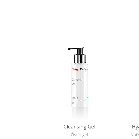
Cleansing Gel
Hy
Čistící gel
Nočn