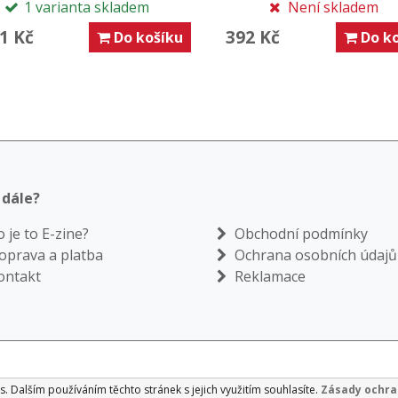
1 varianta skladem
Není skladem
1 Kč
392 Kč
Do košíku
Do ko
dále?
 je to E-zine?
Obchodní podmínky
prava a platba
Ochrana osobních údajů
ontakt
Reklamace
. Dalším používáním těchto stránek s jejich využitím souhlasíte.
Zásady ochra