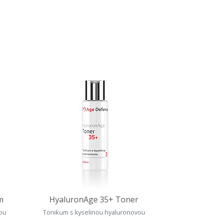
m
HyaluronAge 35+ Toner
vou
Tonikum s kyselinou hyaluronovou