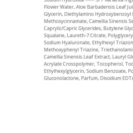
Flower Water, Aloe Barbadensis Leaf Juic
Glycerin, Diethylamino Hydroxybenzoyl 
Methoxycinnamate, Camellia Sinensis Seed
Caprylic/Capric Glycerides, Butylene Gly
Squalane, Laureth-7 Citrate, Polyglycer
Sodium Hyaluronate, Ethylhexyl Triazon
Methoxyphenyl Triazine, Triethanolamin
Camellia Sinensis Leaf Extract, Lauryl Gl
Acrylate Crosspolymer, Tocopherol, To
Ethylhexylglycerin, Sodium Benzoate, P
Gluconolactone, Parfum, Disodium EDTA,