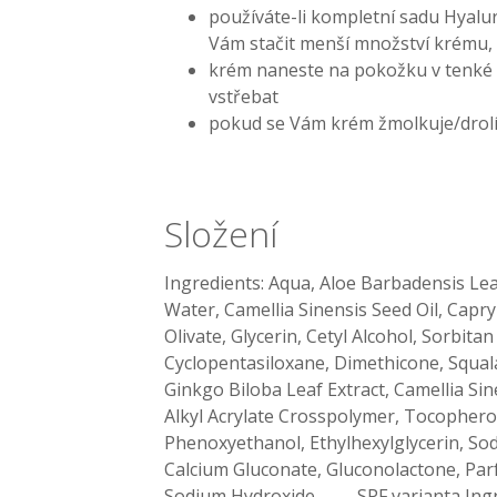
používáte-li kompletní sadu Hyalur
Vám stačit menší množství krému, ne
krém naneste na pokožku v tenké v
vstřebat
pokud se Vám krém žmolkuje/drolí,
Složení
Ingredients: Aqua, Aloe Barbadensis Le
Water, Camellia Sinensis Seed Oil, Capryl
Olivate, Glycerin, Cetyl Alcohol, Sorbitan
Cyclopentasiloxane, Dimethicone, Squa
Ginkgo Biloba Leaf Extract, Camellia Sin
Alkyl Acrylate Crosspolymer, Tocophero
Phenoxyethanol, Ethylhexylglycerin, S
Calcium Gluconate, Gluconolactone, Parf
Sodium Hydroxide ----- SPF varianta In