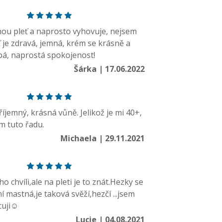
u pleť a naprosto vyhovuje, nejsem
 je zdravá, jemná, krém se krásně a
bá, naprostá spokojenost!
Šárka | 17.06.2022
příjemný, krásná vůně. Jelikož je mi 40+,
m tuto řadu.
Michaela | 29.11.2021
 chvíli,ale na pleti je to znát.Hezky se
ní mastná,je taková svěží,hezčí ...jsem
uji☺️
Lucie | 04.08.2021