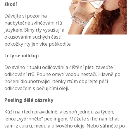
škodí
Dávejte si pozor na
nadbytečné zvlhčování rtů
jazykem. Sliny rty vysušují a
okusováním suchých částí
pokožky rty jen více poškodíte.
I rty se odličují
Do svého rituálu odličování a čištění pleti zaveďte
odličování rtů. Pouhé omytí vodou nestačí. Hlavně po
nošení dlouhotrvající rtěnky rtům dopřejte péči
odličovačem s pečujícími oleji.
Peeling dělá zázraky
Kůži na rtech pravidelně, alespoň jednou za týden,
lehce „vydrhněte“ peelingem. Můžete si ho namíchat
sami z cukru, medu a olivového oleje. Nebo sáhněte po