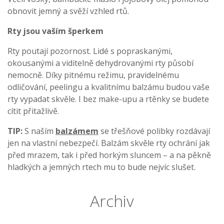
obnovit jemný a svěží vzhled rtů.
Rty jsou vaším šperkem
Rty poutají pozornost. Lidé s popraskanými,
okousanými a viditelně dehydrovanými rty působí
nemocně. Díky pitnému režimu, pravidelnému
odličování, peelingu a kvalitnímu balzámu budou vaše
rty vypadat skvěle. I bez make-upu a rtěnky se budete
cítit přitažlivě.
TIP:
S naším
balzámem
se třešňové polibky rozdávají
jen na vlastní nebezpečí. Balzám skvěle rty ochrání jak
před mrazem, tak i před horkým sluncem – a na pěkně
hladkých a jemných rtech mu to bude nejvíc slušet.
Archiv