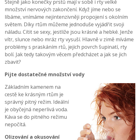
Stejně jako konečky prstů mají v sobě i rty velké
množství nervových zakončení. Když jíme nebo se
líbáme, vnímáme nejintenzivněji propojení s okolním
světem. Díky rtům můžeme jednoduše vyjádřit svoji
náladu. Cítit se sexy, jestliže jsou krásné a hebké. Jenže
vítr, slunce nebo mráz rty vysuší. Hlavně v zimě míváme
problémy s praskáním rtů, jejich povrch šupinatí, rty
bolí. Jak tedy takovým věcem předcházet a jak se jich
zbavit?
Pijte dostatečné množství vody
Základním kamenem na
cestě ke krásným rtům je
správný pitný režim. Ideální
je obyčejná neperlivá voda.
Káva se do pitného režimu
nepočítá.
Olizování a okusování