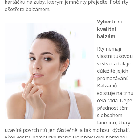
kartáčku na zuby, kterým jemně rty přejeďte. Poté rty
ošetřete balzámem.
Vyberte si
kvalitní
balzám
Rty nemají
vlastní tukovou
vrstvu, a tak je
důležité jejich
promazávání.
Balzámů
existuje na trhu
celá řada. Dejte
přednost těm
s obsahem
lanolinu, který
uzavírá povrch rtů jen částečně, a tak mohou „dýchat“.
Včelí vosky, bambucké máslo i jojobový olej pomohou